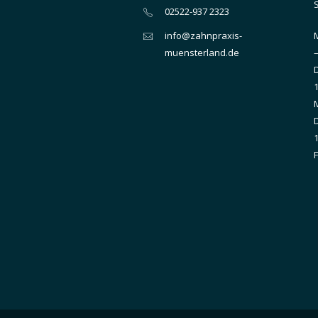
02522-937 2323
info@zahnpraxis-
muensterland.de
–
1
M
1
F