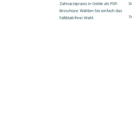
Zahnarztpraxis in Oelde als PDF-
D
Broschüre. Wählen Sie einfach das
S
Faltblatt Ihrer Wahl.