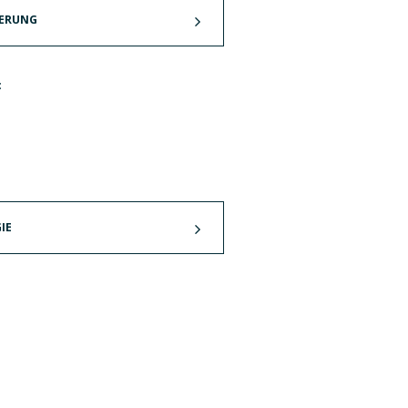
IERUNG
:
IE