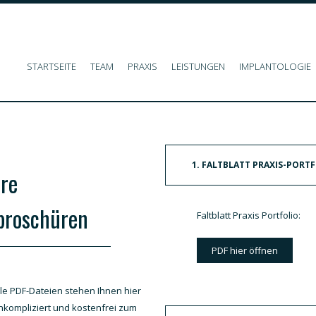
STARTSEITE
TEAM
PRAXIS
LEISTUNGEN
IMPLANTOLOGIE
1. FALTBLATT PRAXIS-PORT
re
broschüren
Faltblatt Praxis Portfolio:
PDF hier öffnen
lle PDF-Dateien stehen Ihnen hier
nkompliziert und kostenfrei zum